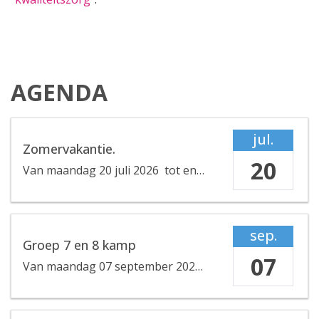
AGENDA
jul.
Zomervakantie.
20
Van
maandag 20 juli 2026
tot en met
vrijdag 28 august
sep.
Groep 7 en 8 kamp
07
Van
maandag 07 september 2026
tot en met
vrijdag 1