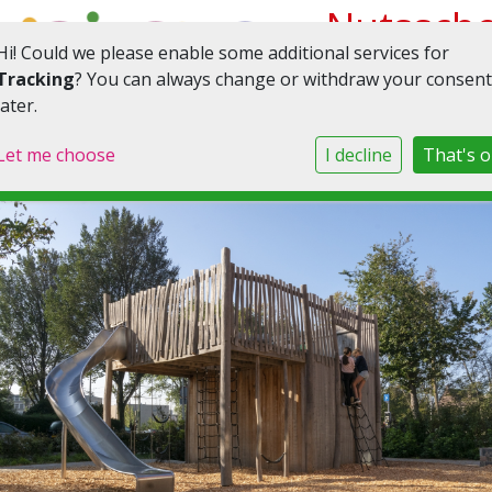
Nutsscho
Hi! Could we please enable some additional services for
M.M.
Tracking
? You can always change or withdraw your consent
later.
Boldingh
Let me choose
I decline
That's 
Toggle navigation