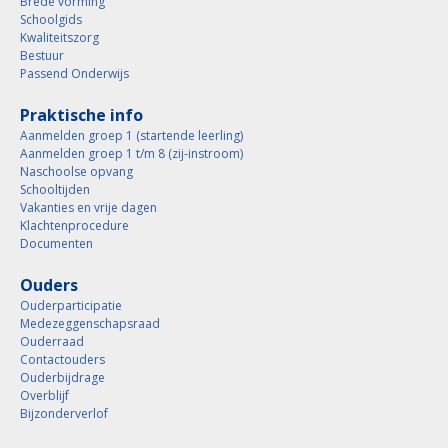
Brede vorming
Schoolgids
Kwaliteitszorg
Bestuur
Passend Onderwijs
Praktische info
Aanmelden groep 1 (startende leerling)
Aanmelden groep 1 t/m 8 (zij-instroom)
Naschoolse opvang
Schooltijden
Vakanties en vrije dagen
Klachtenprocedure
Documenten
Ouders
Ouderparticipatie
Medezeggenschapsraad
Ouderraad
Contactouders
Ouderbijdrage
Overblijf
Bijzonderverlof