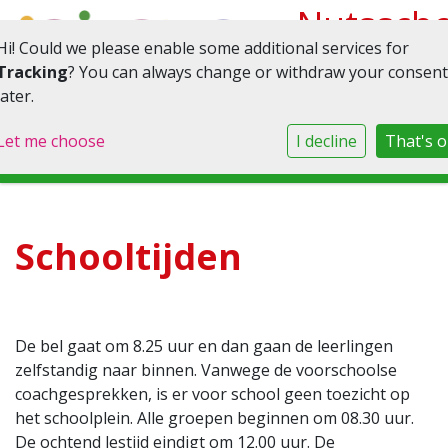
Nutsscho
Hi! Could we please enable some additional services for
M.M.
Tracking
? You can always change or withdraw your consent
later.
Boldingh
Let me choose
I decline
That's 
Toggle navigation
Schooltijden
De bel gaat om 8.25 uur en dan gaan de leerlingen
zelfstandig naar binnen. Vanwege de voorschoolse
coachgesprekken, is er voor school geen toezicht op
het schoolplein. Alle groepen beginnen om 08.30 uur.
De ochtend lestijd eindigt om 12.00 uur. De