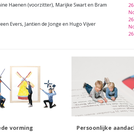
nine Haenen (voorzitter), Marijke Swart en Bram
26
No
26
n Evers, Jantien de Jonge en Hugo Vijver
No
26
ede vorming
Persoonlijke aandac