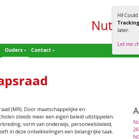
Hi! Could
Nutssch
Trackin
later.
Let me c
Ouders
Contact
apsraad
A
aad (MR). Door maatschappelijke en
olen steeds meer een eigen beleid uitstippelen.
No
erbreding, vorm van onderwijs, personeelsbeleid,
26
eft in deze ontwikkelingen een belangrijke taak.
NO