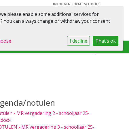
INLOGGEN SOCIAL SCHOOLS
 we please enable some additional services for
ool M.M. Boldingh
g
? You can always change or withdraw your consent
hoose
I decline
That's ok
genda/notulen
tulen - MR vergadering 2 - schooljaar 25-
.docx
TULEN - MR vergadering 3 - schooljaar 25-