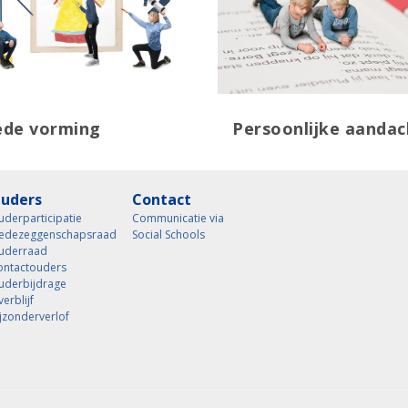
ede vorming
Persoonlijke aandac
uders
Contact
derparticipatie
Communicatie via
edezeggenschapsraad
Social Schools
uderraad
ontactouders
uderbijdrage
erblijf
jzonderverlof