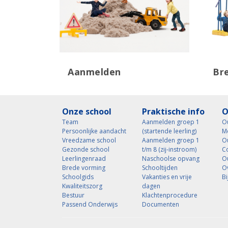
Aanmelden
Br
Onze school
Praktische info
O
Team
Aanmelden groep 1
Ou
Persoonlijke aandacht
(startende leerling)
M
Vreedzame school
Aanmelden groep 1
O
Gezonde school
t/m 8 (zij-instroom)
C
Leerlingenraad
Naschoolse opvang
O
Brede vorming
Schooltijden
Ov
Schoolgids
Vakanties en vrije
Bi
Kwaliteitszorg
dagen
Bestuur
Klachtenprocedure
Passend Onderwijs
Documenten