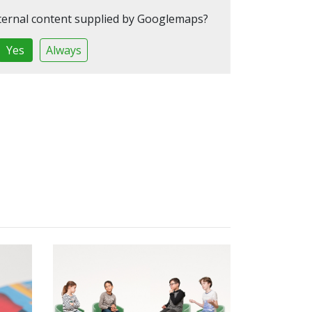
ternal content supplied by
Googlemaps
?
Yes
Always