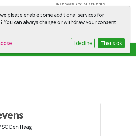
INLOGGEN SOCIAL SCHOOLS
 we please enable some additional services for
ool M.M. Boldingh
g
? You can always change or withdraw your consent
hoose
I decline
That's ok
evens
17 SC Den Haag