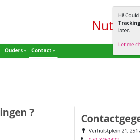
Hi! Could
Nutssch
Trackin
later.
Let me c
Ouders
Contact
ingen ?
Contactgeg
Verhulstplein 21, 25
070-3450422